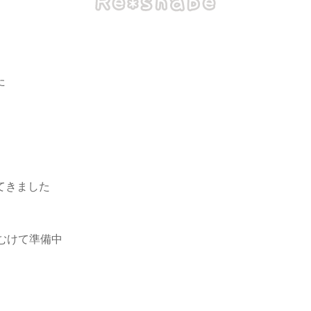
た
てきました
むけて準備中